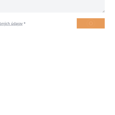
ODOSLAŤ
bných údajov
*