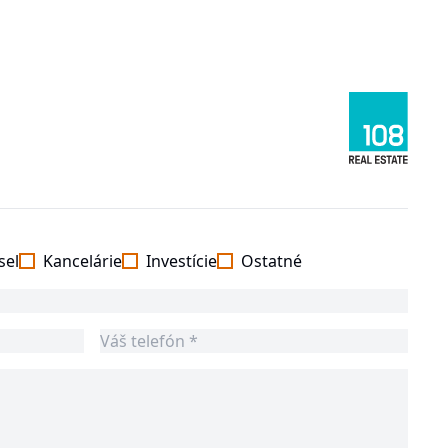
sel
Kancelárie
Investície
Ostatné