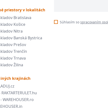
é priestory v lokalitách
kladov Bratislava
Súhlasím so
spracovaním oso
kladov Košice
kladov Nitra
kladov Banská Bystrica
kladov Prešov
kladov Trenčín
kladov Trnava
kladov Žilina
 iných krajinách
LADUJ.cz
- RAKTARTERULET.hu
- WAREHOUSER.ro
AREHOUSER.in