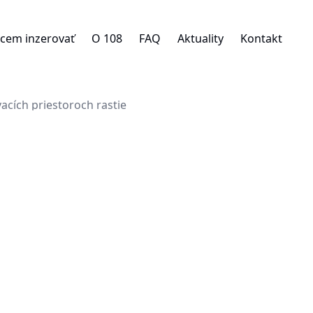
cem inzerovať
O 108
FAQ
Aktuality
Kontakt
cích priestoroch rastie