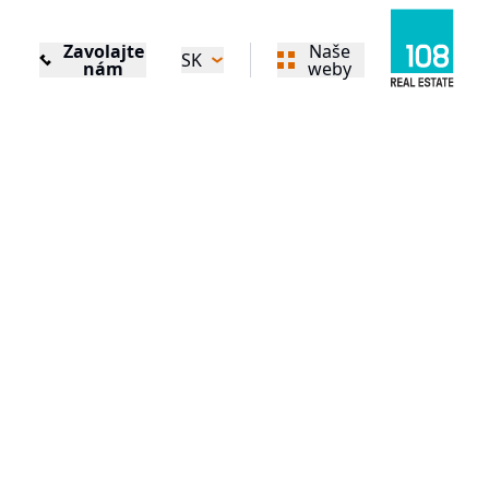
Zavolajte
Naše
SK
nám
weby