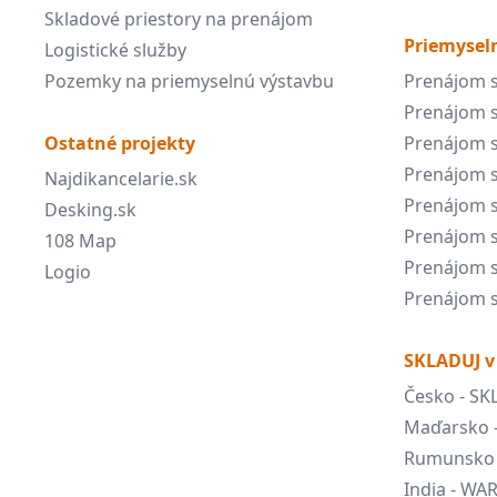
Skladové priestory na prenájom
Priemyseln
Logistické služby
Pozemky na priemyselnú výstavbu
Prenájom s
Prenájom s
Ostatné projekty
Prenájom s
Prenájom s
Najdikancelarie.sk
Prenájom s
Desking.sk
Prenájom s
108 Map
Prenájom s
Logio
Prenájom s
SKLADUJ v
Česko - SK
Maďarsko 
Rumunsko 
India - W