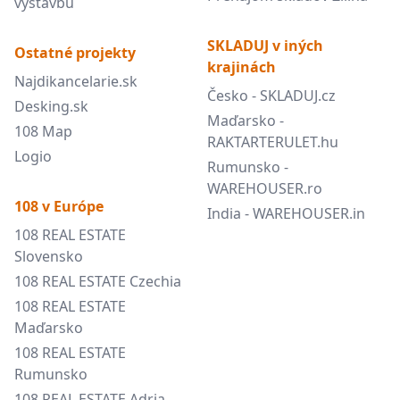
výstavbu
SKLADUJ v iných
Ostatné projekty
krajinách
Najdikancelarie.sk
Česko - SKLADUJ.cz
Desking.sk
Maďarsko -
108 Map
RAKTARTERULET.hu
Logio
Rumunsko -
WAREHOUSER.ro
108 v Európe
India - WAREHOUSER.in
108 REAL ESTATE
Slovensko
108 REAL ESTATE Czechia
108 REAL ESTATE
Maďarsko
108 REAL ESTATE
Rumunsko
108 REAL ESTATE Adria