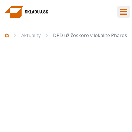
Otv
Aktuality
DPD už čoskoro v lokalite Pharos