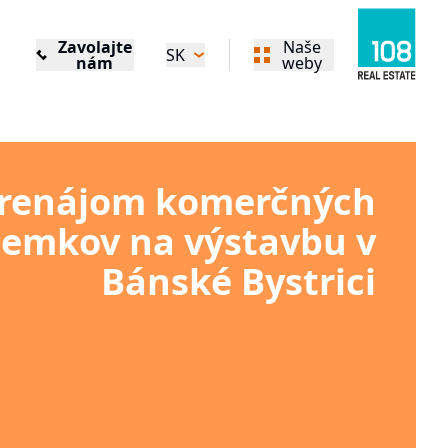
Zavolajte
Naše
SK
nám
weby
renájom komerčných
emkov na výstavbu v
Bánské Bystrici