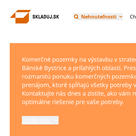
Nehnuteľnosti
Ch
Komerčné pozemky na výstavbu v strateg
Bánské Bystrice a priľahlých oblastí. Pr
rozmanitú ponuku komerčných pozemko
prenájom, ktoré spĺňajú všetky potreby 
Kontaktujte nás dnes a zistite, ako vá
optimálne riešenie pre vaše potreby.
Zistite viac