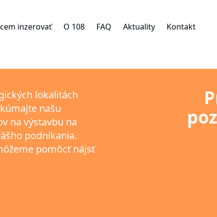
cem inzerovať
O 108
FAQ
Aktuality
Kontakt
P
ických lokalitách
eskúmajte našu
poz
v na výstavbu na
vášho podnikania.
m môžeme pomôcť nájsť