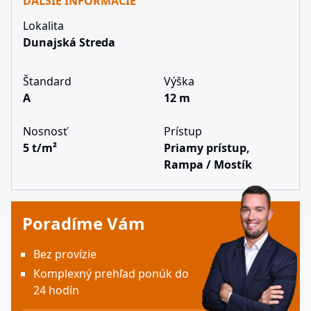
ĎALŠIE INFORMÁCIE
Lokalita
Dunajská Streda
Štandard
Výška
A
12 m
Nosnosť
Prístup
5 t/m²
Priamy prístup,
Rampa / Mostík
Poradíme Vám
Bez provízie
Komplexný prehľad ponúk do
24 hodín