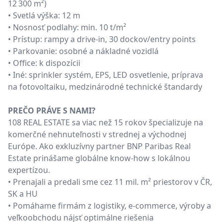
12 300 m²)
• Svetlá výška: 12 m
• Nosnosť podlahy: min. 10 t/m²
• Prístup: rampy a drive-in, 30 dockov/entry points
• Parkovanie: osobné a nákladné vozidlá
• Office: k dispozícii
• Iné: sprinkler systém, EPS, LED osvetlenie, príprava
na fotovoltaiku, medzinárodné technické štandardy
PREČO PRÁVE S NAMI?
108 REAL ESTATE sa viac než 15 rokov špecializuje na
komerčné nehnuteľnosti v strednej a východnej
Európe. Ako exkluzívny partner BNP Paribas Real
Estate prinášame globálne know-how s lokálnou
expertízou.
• Prenajali a predali sme cez 11 mil. m² priestorov v ČR,
SK a HU
• Pomáhame firmám z logistiky, e-commerce, výroby a
veľkoobchodu nájsť optimálne riešenia