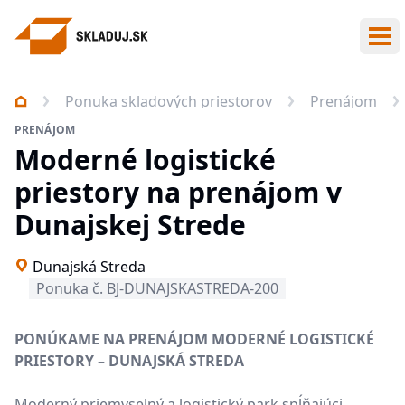
Otv
Ponuka skladových priestorov
Prenájom
PRENÁJOM
Moderné logistické
priestory na prenájom v
Dunajskej Strede
Dunajská Streda
Ponuka č. BJ-DUNAJSKASTREDA-200
PONÚKAME NA PRENÁJOM MODERNÉ LOGISTICKÉ
PRIESTORY – DUNAJSKÁ STREDA
Moderný priemyselný a logistický park spĺňajúci