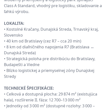
Class A štandard, vhodný pre logistiku, skladovanie a
ľahkú výrobu.
LOKALITA:
• Kostolné Kračany, Dunajská Streda, Trnavský kraj,
Slovensko
• 40 km od Bratislavy (cez R7 – cca 20 min)
• 8 km od diaľničného napojenia R7 (Bratislava ↔
Dunajská Streda)
• Strategická poloha pre distribúciu do Bratislavy,
Budapešti a Viedne
• Blízko logistickej a priemyselnej zóny Dunajskej
Stredy
TECHNICKÉ ŠPECIFIKÁCIE:
• Celková a dostupná plocha: 29 874 m² (existujúca
hala), rozšírenie II. fáza: 12 700–13 000 m²
• Jednotky od 3 000 m² (dostupné rozlohy: 3 000 –