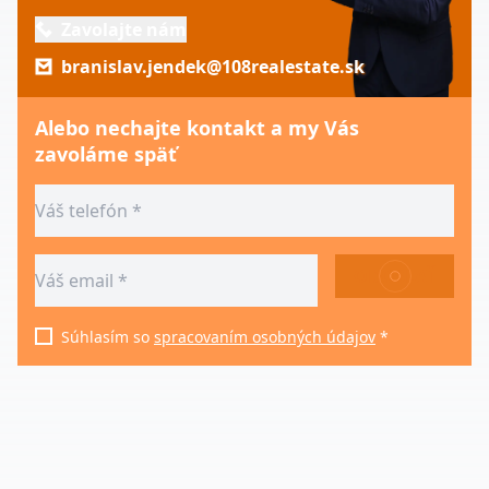
Zavolajte nám
branislav.jendek@108realestate.sk
Alebo nechajte kontakt a my Vás
zavoláme späť
ODOSLAŤ
Súhlasím so
spracovaním osobných údajov
*