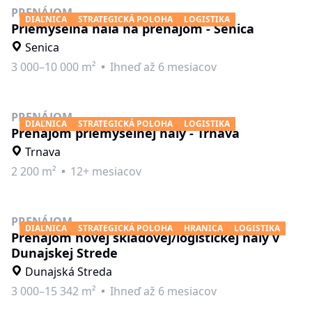
PRENÁJOM
DIAĽNICA
STRATEGICKÁ POLOHA
LOGISTIKA
Priemyselná hala na prenájom - Senica
Senica
3 000–10 000 m²
Ihneď až 6 mesiacov
PRENÁJOM
DIAĽNICA
STRATEGICKÁ POLOHA
LOGISTIKA
Prenájom priemyselnej haly - Trnava
Trnava
2 200 m²
12+ mesiacov
PRENÁJOM
DIAĽNICA
STRATEGICKÁ POLOHA
HRANICA
LOGISTIKA
Prenájom novej skladovej/logistickej haly v
Dunajskej Strede
Dunajská Streda
3 000–15 342 m²
Ihneď až 6 mesiacov