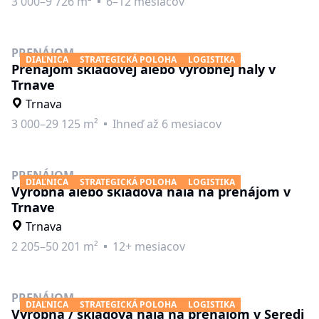
3 000–9 726 m²
6–12 mesiacov
PRENÁJOM
DIAĽNICA
STRATEGICKÁ POLOHA
LOGISTIKA
Prenájom skladovej alebo výrobnej haly v
Trnave
Trnava
3 000–29 125 m²
Ihneď až 6 mesiacov
PRENÁJOM
DIAĽNICA
STRATEGICKÁ POLOHA
LOGISTIKA
Výrobná alebo skladová hala na prenájom v
Trnave
Trnava
2 205–50 201 m²
12+ mesiacov
PRENÁJOM
DIAĽNICA
STRATEGICKÁ POLOHA
LOGISTIKA
Výrobná / skladová hala na prenájom v Seredi