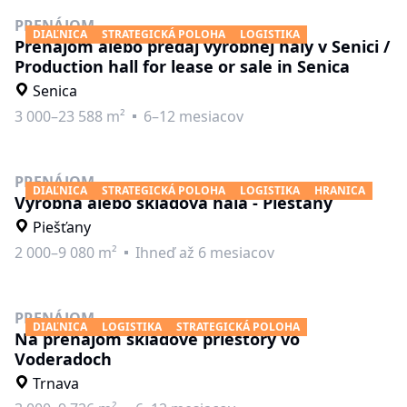
PRENÁJOM
DIAĽNICA
STRATEGICKÁ POLOHA
LOGISTIKA
Prenájom alebo predaj výrobnej haly v Senici /
Production hall for lease or sale in Senica
Senica
3 000–23 588 m²
6–12 mesiacov
PRENÁJOM
DIAĽNICA
STRATEGICKÁ POLOHA
LOGISTIKA
HRANICA
Výrobná alebo skladová hala - Piešťany
Piešťany
2 000–9 080 m²
Ihneď až 6 mesiacov
PRENÁJOM
DIAĽNICA
LOGISTIKA
STRATEGICKÁ POLOHA
Na prenájom skladové priestory vo
Voderadoch
Trnava