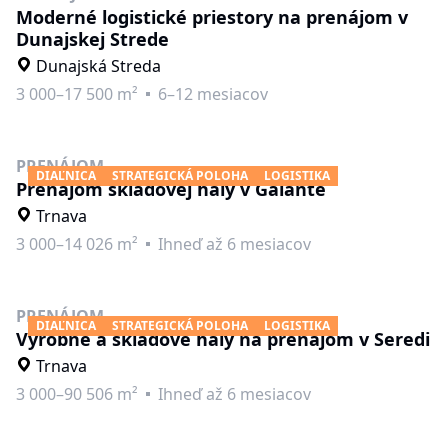
Moderné logistické priestory na prenájom v
Dunajskej Strede
Dunajská Streda
3 000–17 500 m²
6–12 mesiacov
PRENÁJOM
DIAĽNICA
STRATEGICKÁ POLOHA
LOGISTIKA
Prenájom skladovej haly v Galante
Trnava
3 000–14 026 m²
Ihneď až 6 mesiacov
PRENÁJOM
DIAĽNICA
STRATEGICKÁ POLOHA
LOGISTIKA
Výrobné a skladové haly na prenájom v Seredi
Trnava
3 000–90 506 m²
Ihneď až 6 mesiacov