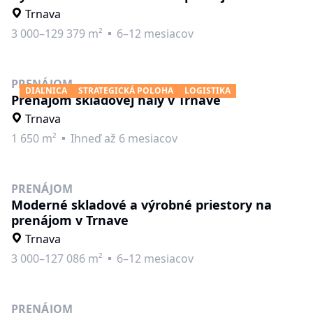
Trnava
3 000–129 379 m²
6–12 mesiacov
PRENÁJOM
DIAĽNICA
STRATEGICKÁ POLOHA
LOGISTIKA
Prenájom skladovej haly v Trnave
Trnava
1 650 m²
Ihneď až 6 mesiacov
PRENÁJOM
Moderné skladové a výrobné priestory na
prenájom v Trnave
Trnava
3 000–127 086 m²
6–12 mesiacov
PRENÁJOM