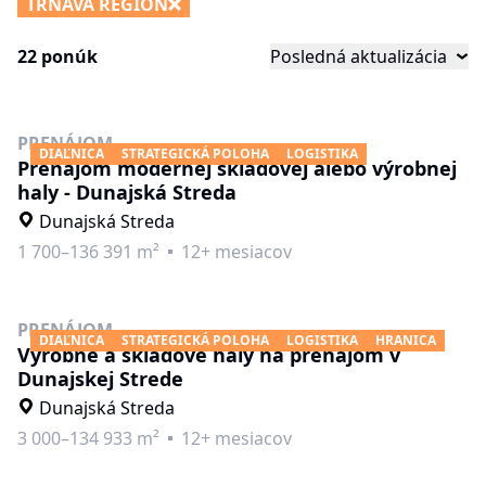
TRNAVA REGION
22 ponúk
Posledná aktualizácia
PRENÁJOM
DIAĽNICA
STRATEGICKÁ POLOHA
LOGISTIKA
Prenájom modernej skladovej alebo výrobnej
haly - Dunajská Streda
Dunajská Streda
1 700–136 391 m²
12+ mesiacov
PRENÁJOM
DIAĽNICA
STRATEGICKÁ POLOHA
LOGISTIKA
HRANICA
Výrobné a skladové haly na prenájom v
Dunajskej Strede
Dunajská Streda
3 000–134 933 m²
12+ mesiacov