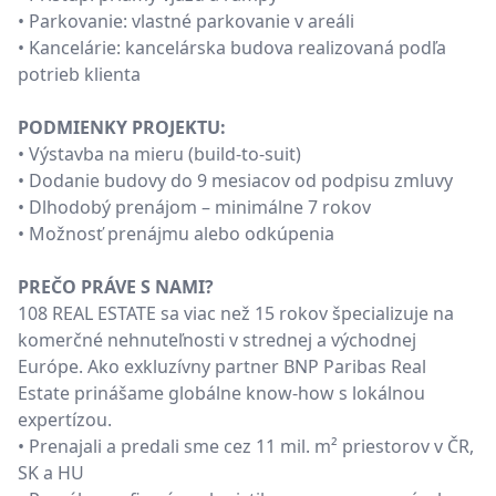
• Parkovanie: vlastné parkovanie v areáli
• Kancelárie: kancelárska budova realizovaná podľa
potrieb klienta
PODMIENKY PROJEKTU:
• Výstavba na mieru (build-to-suit)
• Dodanie budovy do 9 mesiacov od podpisu zmluvy
• Dlhodobý prenájom – minimálne 7 rokov
• Možnosť prenájmu alebo odkúpenia
PREČO PRÁVE S NAMI?
108 REAL ESTATE sa viac než 15 rokov špecializuje na
komerčné nehnuteľnosti v strednej a východnej
Európe. Ako exkluzívny partner BNP Paribas Real
Estate prinášame globálne know-how s lokálnou
expertízou.
• Prenajali a predali sme cez 11 mil. m² priestorov v ČR,
SK a HU