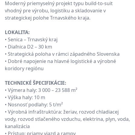
Moderný priemyselný projekt typu build-to-suit
vhodný pre výrobu, logistiku a skladovanie v
strategickej polohe Trnavského kraja.
LOKALITA:
• Senica – Trnavský kraj
• Diaľnica D2 – 30 km
• Strategická poloha v rámci západného Slovenska
• Dobré napojenie na hlavné logistické a výrobné
koridory regiónu
TECHNICKÉ ŠPECIFIKÁCIE:
• Výmera haly: 3 000 – 23 588 m²
• Výška haly: 10 m
• Nosnosť podlahy: 5 t/m²
• Výrobná infraštruktúra: žeriav, rozvod chladiacej
vody, rozvod stlačeného vzduchu, elektrina, plyn, voda,
kanalizácia
• Prístup: priamy vjazd a rampy