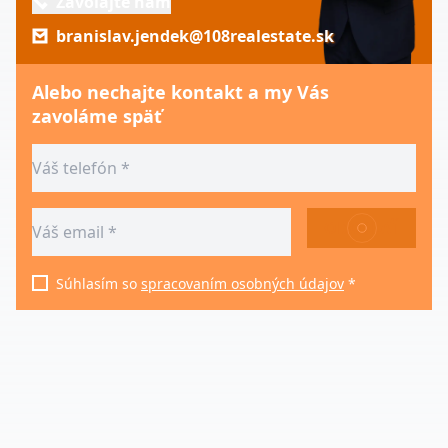
Zavolajte nám
branislav.jendek@108realestate.sk
Alebo nechajte kontakt a my Vás
zavoláme späť
ODOSLAŤ
Súhlasím so
spracovaním osobných údajov
*