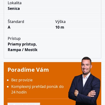
Lokalita
Senica
Štandard
Výška
A
10 m
Prístup
Priamy prístup,
Rampa / Mostík
Poradíme Vám
Bez provízie
Komplexný prehľad ponúk do
24 hodín