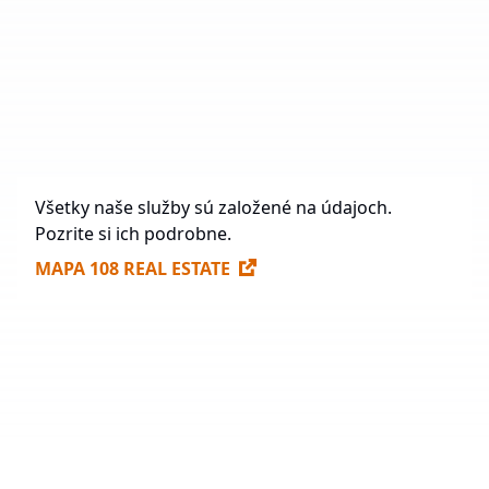
Vo výstavbe
35 125 m²
Budúca výstavba
1 198 392 m²
Voľné plochy na prenájom
247 910 m²
Všetky naše služby sú založené na údajoch.
Pozrite si ich podrobne.
MAPA 108 REAL ESTATE