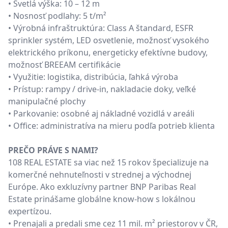
• Svetlá výška: 10 – 12 m
• Nosnosť podlahy: 5 t/m²
• Výrobná infraštruktúra: Class A štandard, ESFR
sprinkler systém, LED osvetlenie, možnosť vysokého
elektrického príkonu, energeticky efektívne budovy,
možnosť BREEAM certifikácie
• Využitie: logistika, distribúcia, ľahká výroba
• Prístup: rampy / drive-in, nakladacie doky, veľké
manipulačné plochy
• Parkovanie: osobné aj nákladné vozidlá v areáli
• Office: administratíva na mieru podľa potrieb klienta
PREČO PRÁVE S NAMI?
108 REAL ESTATE sa viac než 15 rokov špecializuje na
komerčné nehnuteľnosti v strednej a východnej
Európe. Ako exkluzívny partner BNP Paribas Real
Estate prinášame globálne know-how s lokálnou
expertízou.
• Prenajali a predali sme cez 11 mil. m² priestorov v ČR,