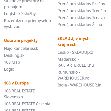
Skladové priestory na
Prenájom skladov Prešov
prenájom
Prenájom skladov Trenčín
Logistické služby
Prenájom skladov Trnava
Pozemky na priemyselnú
Prenájom skladov Žilina
výstavbu
SKLADUJ v iných
Ostatné projekty
krajinách
Najdikancelarie.sk
Česko - SKLADUJ.cz
Desking.sk
Maďarsko -
108 Map
RAKTARTERULET.hu
Logio
Rumunsko -
WAREHOUSER.ro
108 v Európe
India - WAREHOUSER.in
108 REAL ESTATE
Slovensko
108 REAL ESTATE Czechia
108 REAL ESTATE