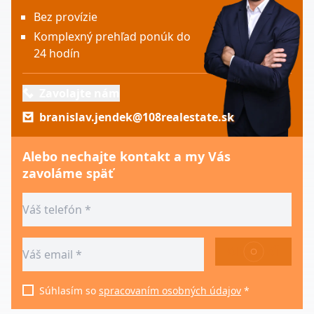
Bez provízie
Komplexný prehľad ponúk do
24 hodín
Zavolajte nám
branislav.jendek@108realestate.sk
Alebo nechajte kontakt a my Vás
zavoláme späť
ODOSLAŤ
Súhlasím so
spracovaním osobných údajov
*