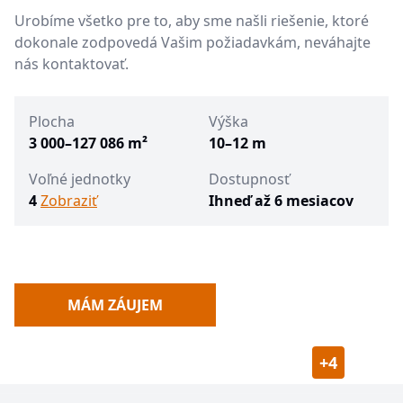
Urobíme všetko pre to, aby sme našli riešenie, ktoré
dokonale zodpovedá Vašim požiadavkám, neváhajte
nás kontaktovať.
Plocha
Výška
3 000–127 086 m²
10–12 m
Voľné jednotky
Dostupnosť
4
Zobraziť
Ihneď až 6 mesiacov
MÁM ZÁUJEM
+
4