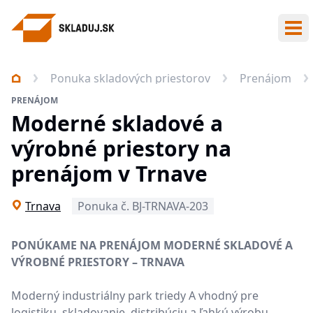
Otv
Ponuka skladových priestorov
Prenájom
PRENÁJOM
Moderné skladové a
výrobné priestory na
prenájom v Trnave
Trnava
Ponuka č. BJ-TRNAVA-203
PONÚKAME NA PRENÁJOM MODERNÉ SKLADOVÉ A
VÝROBNÉ PRIESTORY – TRNAVA
Moderný industriálny park triedy A vhodný pre
logistiku, skladovanie, distribúciu a ľahkú výrobu,