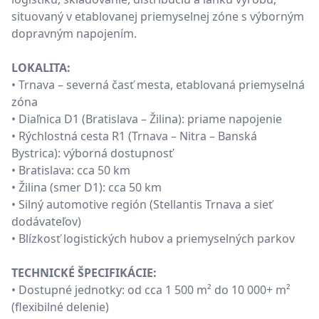
situovaný v etablovanej priemyselnej zóne s výborným
dopravným napojením.
LOKALITA:
• Trnava – severná časť mesta, etablovaná priemyselná
zóna
• Diaľnica D1 (Bratislava – Žilina): priame napojenie
• Rýchlostná cesta R1 (Trnava – Nitra – Banská
Bystrica): výborná dostupnosť
• Bratislava: cca 50 km
• Žilina (smer D1): cca 50 km
• Silný automotive región (Stellantis Trnava a sieť
dodávateľov)
• Blízkosť logistických hubov a priemyselných parkov
TECHNICKÉ ŠPECIFIKÁCIE:
• Dostupné jednotky: od cca 1 500 m² do 10 000+ m²
(flexibilné delenie)