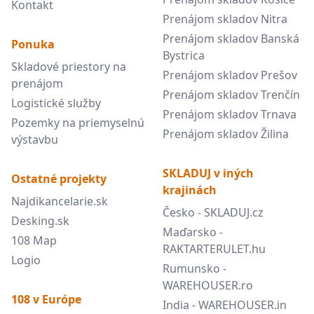
Kontakt
Prenájom skladov Nitra
Prenájom skladov Banská
Ponuka
Bystrica
Skladové priestory na
Prenájom skladov Prešov
prenájom
Prenájom skladov Trenčín
Logistické služby
Prenájom skladov Trnava
Pozemky na priemyselnú
Prenájom skladov Žilina
výstavbu
SKLADUJ v iných
Ostatné projekty
krajinách
Najdikancelarie.sk
Česko - SKLADUJ.cz
Desking.sk
Maďarsko -
108 Map
RAKTARTERULET.hu
Logio
Rumunsko -
WAREHOUSER.ro
108 v Európe
India - WAREHOUSER.in