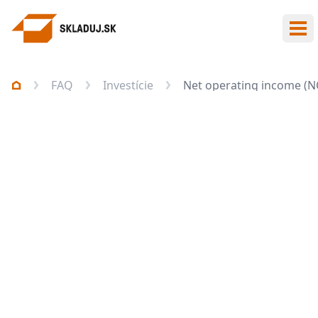
Otv
FAQ
Investície
Net operating income (N