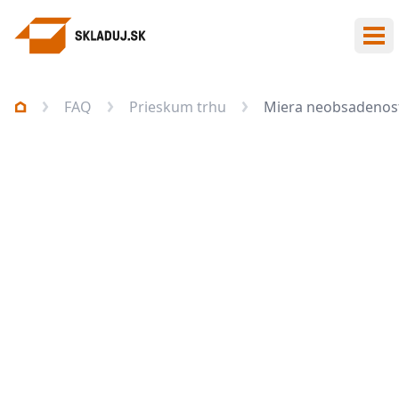
Otv
FAQ
Prieskum trhu
Miera neobsadenost