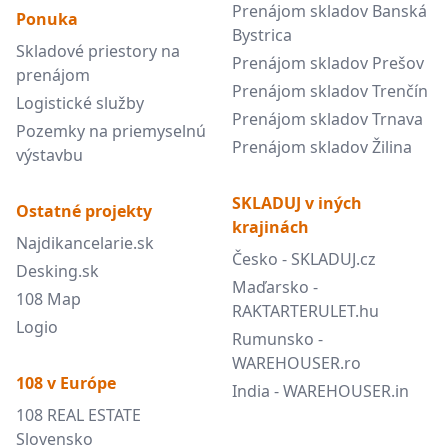
Prenájom skladov Banská
Ponuka
Bystrica
Skladové priestory na
Prenájom skladov Prešov
prenájom
Prenájom skladov Trenčín
Logistické služby
Prenájom skladov Trnava
Pozemky na priemyselnú
Prenájom skladov Žilina
výstavbu
SKLADUJ v iných
Ostatné projekty
krajinách
Najdikancelarie.sk
Česko - SKLADUJ.cz
Desking.sk
Maďarsko -
108 Map
RAKTARTERULET.hu
Logio
Rumunsko -
WAREHOUSER.ro
108 v Európe
India - WAREHOUSER.in
108 REAL ESTATE
Slovensko