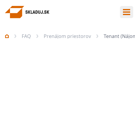
Otv
FAQ
Prenájom priestorov
Tenant (Nájo