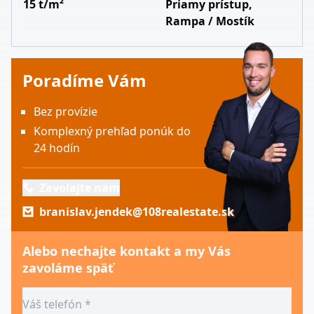
15 t/m²
Priamy prístup,
Rampa / Mostík
Poradíme Vám
Bez provízie
Komplexný prehľad ponúk do
24 hodín
Zavolajte nám
branislav.jendek@108realestate.sk
Alebo nechajte kontakt a my Vás
zavoláme späť