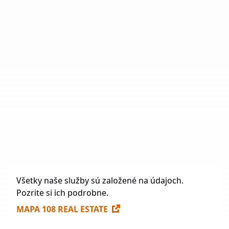
Počet priemyselných parkov
10
Celková plocha
130 458 m²
Vo výstavbe
17 400 m²
Budúca výstavba
120 504 m²
Voľné plochy na prenájom
71 035 m²
Všetky naše služby sú založené na údajoch.
Pozrite si ich podrobne.
MAPA 108 REAL ESTATE