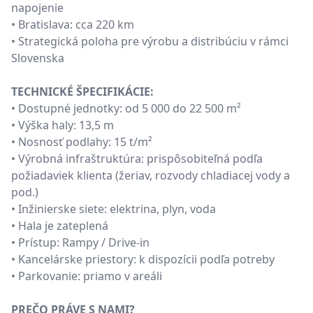
napojenie
• Bratislava: cca 220 km
• Strategická poloha pre výrobu a distribúciu v rámci
Slovenska
TECHNICKÉ ŠPECIFIKÁCIE:
• Dostupné jednotky: od 5 000 do 22 500 m²
• Výška haly: 13,5 m
• Nosnosť podlahy: 15 t/m²
• Výrobná infraštruktúra: prispôsobiteľná podľa
požiadaviek klienta (žeriav, rozvody chladiacej vody a
pod.)
• Inžinierske siete: elektrina, plyn, voda
• Hala je zateplená
• Prístup: Rampy / Drive-in
• Kancelárske priestory: k dispozícii podľa potreby
• Parkovanie: priamo v areáli
PREČO PRÁVE S NAMI?