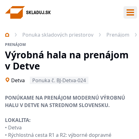
Otv
Ponuka skladových priestorov
Prenájom
PRENÁJOM
Výrobná hala na prenájom
v Detve
Detva
Ponuka č. BJ-Detva-024
PONÚKAME NA PRENÁJOM MODERNÚ VÝROBNÚ
HALU V DETVE NA STREDNOM SLOVENSKU.
LOKALITA:
• Detva
• Rýchlostná cesta R1 a R2: výborné dopravné