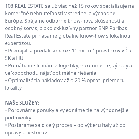
108 REAL ESTATE sa už viac než 15 rokov špecializuje na
komerčné nehnuteľnosti v strednej a východnej
Európe. Spájame odborné know-how, skúsenosti a
osobný servis, a ako exkluzívny partner BNP Paribas
Real Estate prinášame globálne know-how s lokálnou
expertízou.
• Prenajali a predali sme cez 11 mil. m² priestorov v ČR,
SK a HU
• Pomáhame firmám z logistiky, e-commerce, výroby a
veľkoobchodu nájsť optimálne riešenia
• Optimalizácia nákladov až o 20 % oproti priemeru
lokality
NAŠE SLUŽBY:
• Porovnáme ponuky a vyjednáme tie najvýhodnejšie
podmienky
• Postaráme sa o celý proces – od výberu haly až po
úpravy priestorov