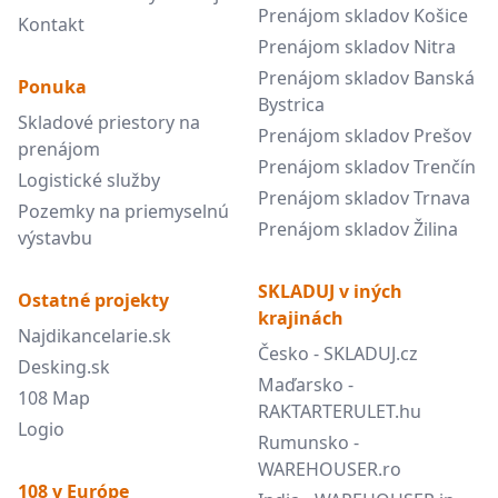
Prenájom skladov Košice
Kontakt
Prenájom skladov Nitra
Prenájom skladov Banská
Ponuka
Bystrica
Skladové priestory na
Prenájom skladov Prešov
prenájom
Prenájom skladov Trenčín
Logistické služby
Prenájom skladov Trnava
Pozemky na priemyselnú
Prenájom skladov Žilina
výstavbu
SKLADUJ v iných
Ostatné projekty
krajinách
Najdikancelarie.sk
Česko - SKLADUJ.cz
Desking.sk
Maďarsko -
108 Map
RAKTARTERULET.hu
Logio
Rumunsko -
WAREHOUSER.ro
108 v Európe