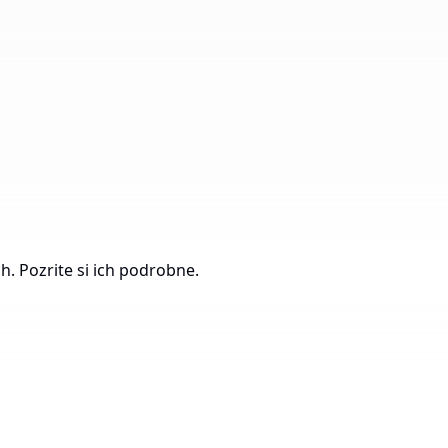
Počet priemyselných
parkov
Celková plocha
203 
Vo výstavbe
h. Pozrite si ich podrobne.