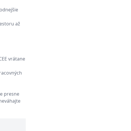
odnejšie
iestoru až
CEE vrátane
pracovných
ie presne
neváhajte