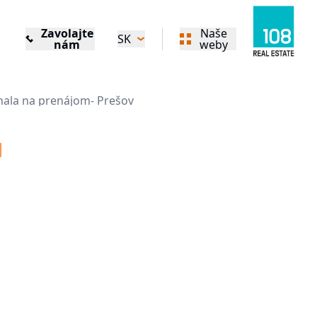
Zavolajte
Naše
SK
nám
weby
hala na prenájom- Prešov