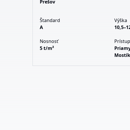
Prešov
Štandard
Výška
A
10,5–1
Nosnosť
Prístu
5 t/m²
Priamy
Mostí