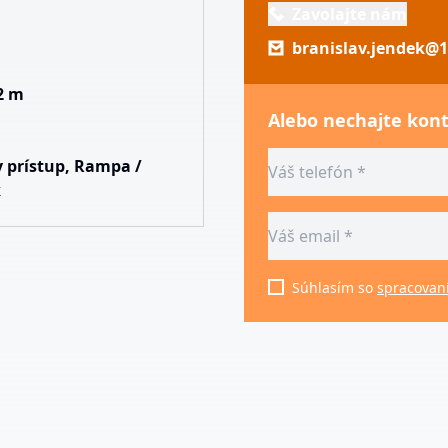
Zavolajte nám
branislav.jendek@1
2 m
Alebo nechajte kon
p
 prístup, Rampa /
k
Súhlasím so
spracovan