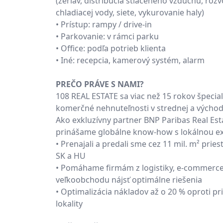
(žeriav, distribúcia stlačeného vzduchu, roz
chladiacej vody, siete, vykurovanie haly)
• Prístup: rampy / drive-in
• Parkovanie: v rámci parku
• Office: podľa potrieb klienta
• Iné: recepcia, kamerový systém, alarm
PREČO PRÁVE S NAMI?
108 REAL ESTATE sa viac než 15 rokov špecial
komerčné nehnuteľnosti v strednej a východ
Ako exkluzívny partner BNP Paribas Real Est
prinášame globálne know-how s lokálnou ex
• Prenajali a predali sme cez 11 mil. m² pries
SK a HU
• Pomáhame firmám z logistiky, e-commerce
veľkoobchodu nájsť optimálne riešenia
• Optimalizácia nákladov až o 20 % oproti p
lokality