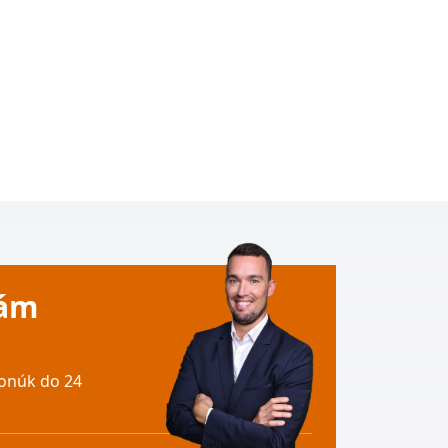
Vám
onúk do 24