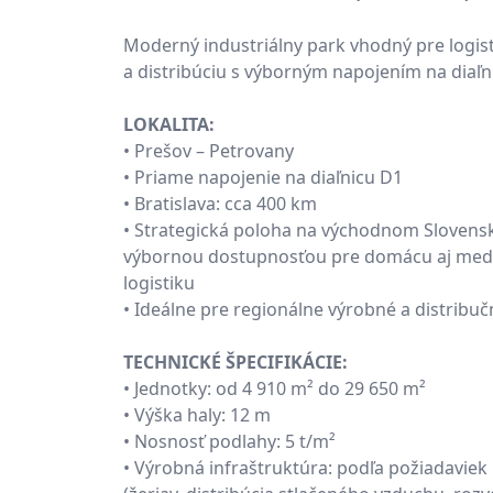
Moderný industriálny park vhodný pre logis
a distribúciu s výborným napojením na diaľn
LOKALITA:
• Prešov – Petrovany
• Priame napojenie na diaľnicu D1
• Bratislava: cca 400 km
• Strategická poloha na východnom Slovens
výbornou dostupnosťou pre domácu aj me
logistiku
• Ideálne pre regionálne výrobné a distribuč
TECHNICKÉ ŠPECIFIKÁCIE:
• Jednotky: od 4 910 m² do 29 650 m²
• Výška haly: 12 m
• Nosnosť podlahy: 5 t/m²
• Výrobná infraštruktúra: podľa požiadaviek 