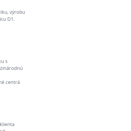
tiku, výrobu
icu D1.
ku s
dzinárodnú
né centrá
klienta