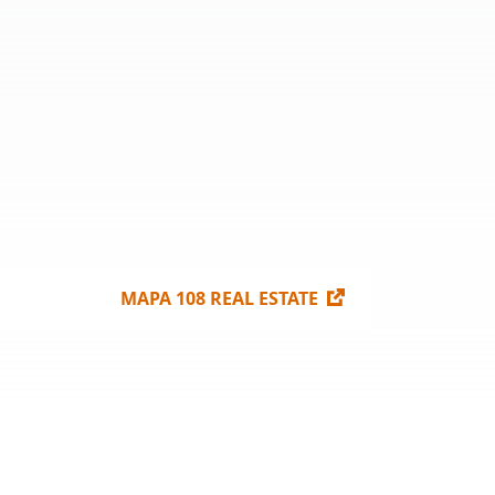
10
Budúca výstavba
369 028,6 m²
Voľné plochy na
18 423 m²
497 m²
prenájom
0 m²
MAPA 108 REAL ESTATE