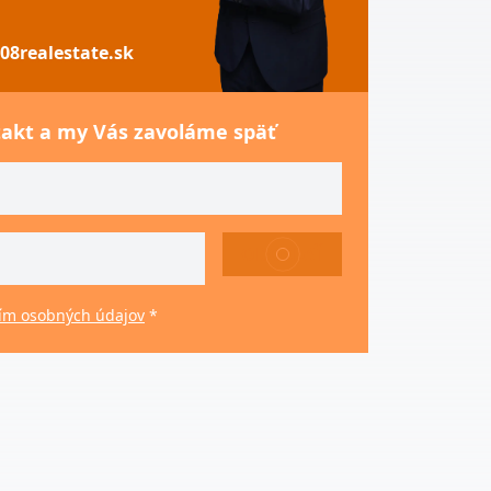
08realestate.sk
takt a my Vás zavoláme späť
ODOSLAŤ
ím osobných údajov
*