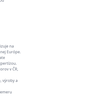
vod
izuje na
nej Európe.
ate
pertízou.
torov v ČR,
, výroby a
riemeru