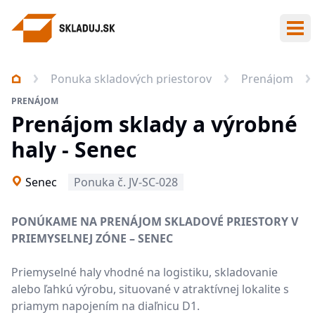
Otv
Ponuka skladových priestorov
Prenájom
PRENÁJOM
Prenájom sklady a výrobné
haly - Senec
Senec
Ponuka č. JV-SC-028
PONÚKAME NA PRENÁJOM SKLADOVÉ PRIESTORY V
PRIEMYSELNEJ ZÓNE – SENEC
Priemyselné haly vhodné na logistiku, skladovanie
alebo ľahkú výrobu, situované v atraktívnej lokalite s
priamym napojením na diaľnicu D1.