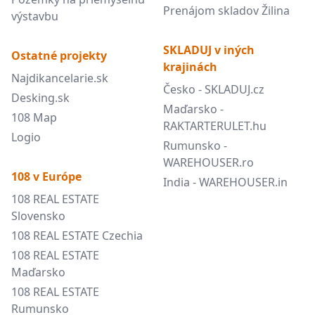
Prenájom skladov Žilina
výstavbu
SKLADUJ v iných
Ostatné projekty
krajinách
Najdikancelarie.sk
Česko - SKLADUJ.cz
Desking.sk
Maďarsko -
108 Map
RAKTARTERULET.hu
Logio
Rumunsko -
WAREHOUSER.ro
108 v Európe
India - WAREHOUSER.in
108 REAL ESTATE
Slovensko
108 REAL ESTATE Czechia
108 REAL ESTATE
Maďarsko
108 REAL ESTATE
Rumunsko