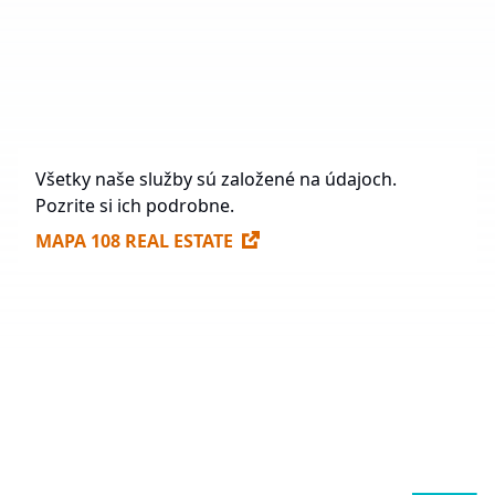
Vo výstavbe
71 237 m²
Budúca výstavba
984 563,3 m²
Voľné plochy na prenájom
307 170 m²
Všetky naše služby sú založené na údajoch.
Pozrite si ich podrobne.
MAPA 108 REAL ESTATE