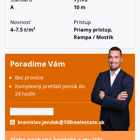
A
10 m
Nosnosť
Prístup
4–7.5 t/m²
Priamy prístup,
Rampa / Mostík
Poradíme Vám
Bez provízie
Komplexný prehľad ponúk do
24 hodín
Zavolajte nám
branislav.jendek@108realestate.sk
Alebo nechajte kontakt a my Vás