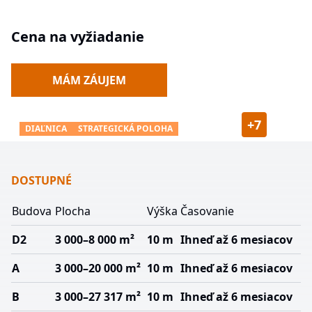
Cena na vyžiadanie
MÁM ZÁUJEM
+
7
DIAĽNICA
STRATEGICKÁ POLOHA
DOSTUPNÉ
Budova
Plocha
Výška
Časovanie
D2
3 000–8 000 m²
10 m
Ihneď až 6 mesiacov
A
3 000–20 000 m²
10 m
Ihneď až 6 mesiacov
B
3 000–27 317 m²
10 m
Ihneď až 6 mesiacov