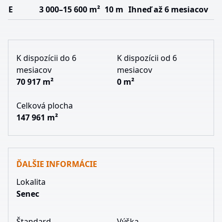
E
3 000–15 600 m²
10 m
Ihneď až 6 mesiacov
K dispozícii do 6
K dispozícii od 6
mesiacov
mesiacov
70 917 m²
0 m²
Celková plocha
147 961 m²
ĎALŠIE INFORMÁCIE
Lokalita
Senec
Štandard
Výška