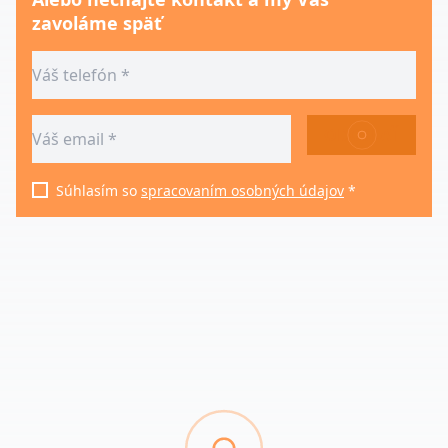
zavoláme späť
ODOSLAŤ
Súhlasím so
spracovaním osobných údajov
*