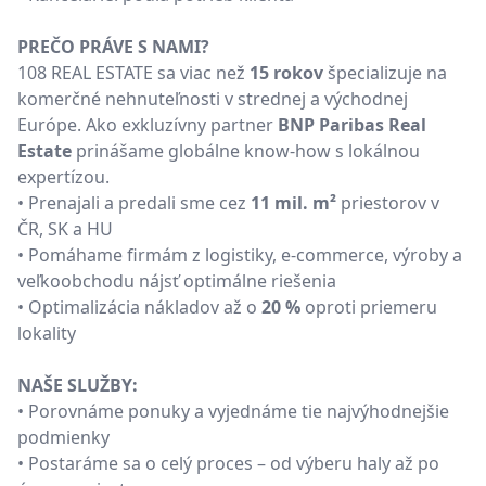
PREČO PRÁVE S NAMI?
108 REAL ESTATE sa viac než
15 rokov
špecializuje na
komerčné nehnuteľnosti v strednej a východnej
Európe. Ako exkluzívny partner
BNP Paribas Real
Estate
prinášame globálne know-how s lokálnou
expertízou.
• Prenajali a predali sme cez
11 mil. m²
priestorov v
ČR, SK a HU
• Pomáhame firmám z logistiky, e-commerce, výroby a
veľkoobchodu nájsť optimálne riešenia
• Optimalizácia nákladov až o
20 %
oproti priemeru
lokality
NAŠE SLUŽBY:
• Porovnáme ponuky a vyjednáme tie najvýhodnejšie
podmienky
• Postaráme sa o celý proces – od výberu haly až po