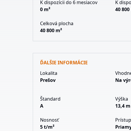
K dispozícii do 6 mesiacov
K dispo
0 m²
40 800
Celková plocha
40 800 m²
ĎALŠIE INFORMÁCIE
Lokalita
Vhodné
Prešov
Na výr
Štandard
Výška
A
13,4 m
Nosnosť
Prístu
5 t/m²
Priamy