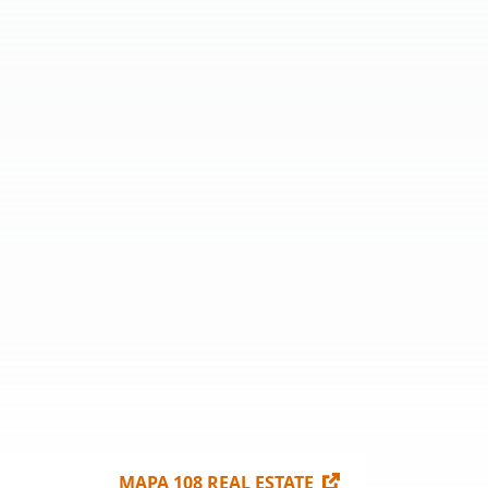
10
Budúca výstavba
369 028,6 m²
Voľné plochy na
18 423 m²
497 m²
prenájom
0 m²
MAPA 108 REAL ESTATE