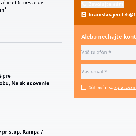
zícii od 6 mesiacov
Zavolajte nám
 m²
branislav.jendek@1
Alebo nechajte kon
 pre
obu, Na skladovanie
Súhlasím so
spracovan
p
 prístup, Rampa /