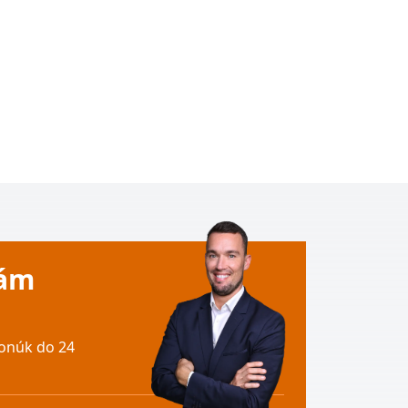
Vám
onúk do 24