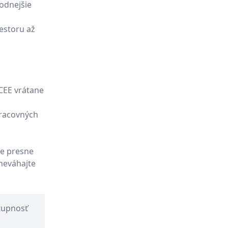
odnejšie
iestoru až
CEE vrátane
pracovných
ie presne
neváhajte
tupnosť
2