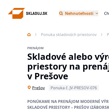
Nehnuteľnosti
Ch
Ponuka skladových priestorov
PRENÁJOM
Skladové alebo vý
priestory na pren
v Prešove
Prešov
Ponuka č. JV-PRESOV-076
PONÚKAME NA PRENÁJOM MODERNÉ VÝR
SKLADOVÉ PRIESTORY – PREŠOV (ZÁBORSK