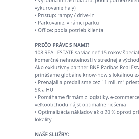
• Výrobná infraštruktúra: podľa potrieb klient
vykurovanie haly)
• Prístup: rampy / drive-in
• Parkovanie: v rámci parku
• Office: podľa potrieb klienta
PREČO PRÁVE S NAMI?
108 REAL ESTATE sa viac než 15 rokov špecial
komerčné nehnuteľnosti v strednej a východ
Ako exkluzívny partner BNP Paribas Real Est
prinášame globálne know-how s lokálnou ex
• Prenajali a predali sme cez 11 mil. m² pries
SK a HU
• Pomáhame firmám z logistiky, e-commerce
veľkoobchodu nájsť optimálne riešenia
• Optimalizácia nákladov až o 20 % oproti p
lokality
NAŠE SLUŽBY: