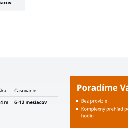
iacov
Poradíme 
ška
Časovanie
Bez provízie
,4 m
6–12 mesiacov
Komplexný prehľad p
hodín