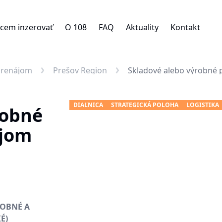
cem inzerovať
O 108
FAQ
Aktuality
Kontakt
Prenájom
Prešov Region
Skladové alebo výrobné 
DIAĽNICA
STRATEGICKÁ POLOHA
LOGISTIKA
robné
ájom
OBNÉ A
É)