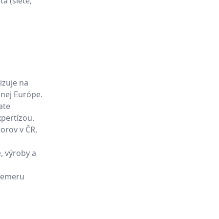
a (siete,
izuje na
nej Európe.
ate
pertízou.
torov v ČR,
, výroby a
riemeru