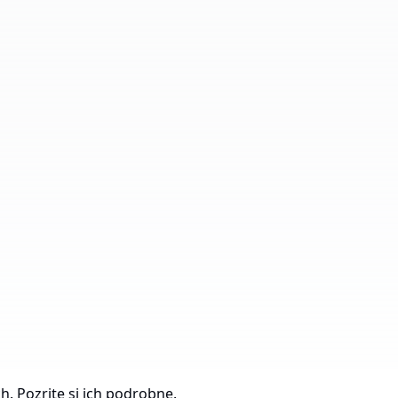
Počet priemyselných
parkov
Celková plocha
203 
Vo výstavbe
h. Pozrite si ich podrobne.