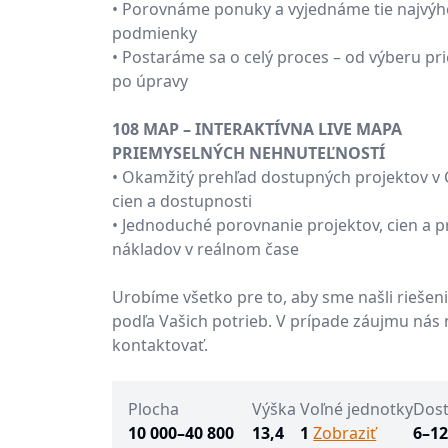
• Porovnáme ponuky a vyjednáme tie najvýh
podmienky
• Postaráme sa o celý proces – od výberu pr
po úpravy
108 MAP – INTERAKTÍVNA LIVE MAPA
PRIEMYSELNÝCH NEHNUTEĽNOSTÍ
• Okamžitý prehľad dostupných projektov v 
cien a dostupnosti
• Jednoduché porovnanie projektov, cien a 
nákladov v reálnom čase
Urobíme všetko pre to, aby sme našli riešen
podľa Vašich potrieb. V prípade záujmu nás 
kontaktovať.
Plocha
Výška
Voľné jednotky
Dos
10 000–40 800
13,4
1
Zobraziť
6–1