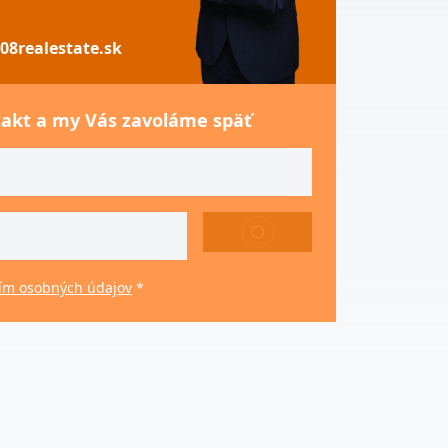
08realestate.sk
takt a my Vás zavoláme späť
ODOSLAŤ
ím osobných údajov
*