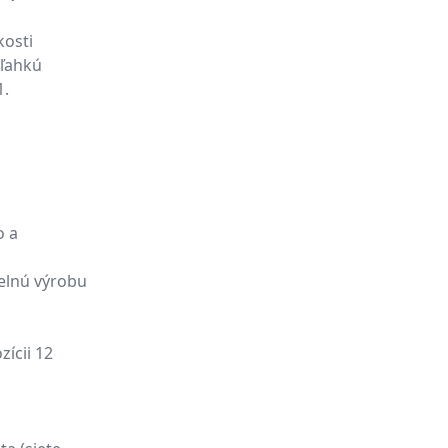
kosti
 ľahkú
1.
o a
selnú výrobu
zícii 12