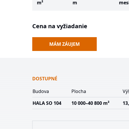
m²
m
mes
Cena na vyžiadanie
MÁM ZÁUJEM
DOSTUPNÉ
Budova
Plocha
Vý
HALA SO 104
10 000–40 800 m²
13