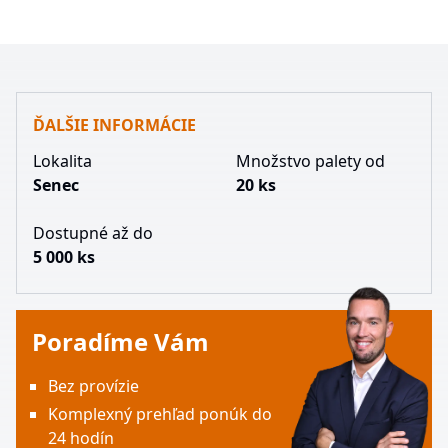
ĎALŠIE INFORMÁCIE
Lokalita
Množstvo palety od
Senec
20 ks
Dostupné až do
5 000 ks
Poradíme Vám
Bez provízie
Komplexný prehľad ponúk do
24 hodín