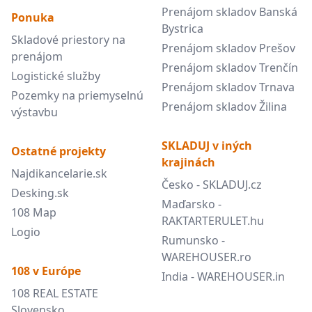
Prenájom skladov Banská
Ponuka
Bystrica
Skladové priestory na
Prenájom skladov Prešov
prenájom
Prenájom skladov Trenčín
Logistické služby
Prenájom skladov Trnava
Pozemky na priemyselnú
Prenájom skladov Žilina
výstavbu
SKLADUJ v iných
Ostatné projekty
krajinách
Najdikancelarie.sk
Česko - SKLADUJ.cz
Desking.sk
Maďarsko -
108 Map
RAKTARTERULET.hu
Logio
Rumunsko -
WAREHOUSER.ro
108 v Európe
India - WAREHOUSER.in
108 REAL ESTATE
Slovensko