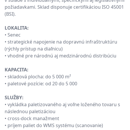
v súlade s individuálnymi, špecifickými aj legislatívnymi
požiadavkami. Sklad disponuje certifikáciou ISO 45001
(BSI).
LOKALITA:
• Senec
• strategické napojenie na dopravnú infraštruktúru
(rýchly prístup na diaľnicu)
• vhodné pre národnú aj medzinárodnú distribúciu
KAPACITA:
• skladová plocha: do 5 000 m²
• paletové pozície: od 20 do 5 000
SLUŽBY:
• vykládka paletizovaného aj voľne loženého tovaru s
následnou paletizáciou
• cross-dock manažment
• príjem paliet do WMS systému (scanovanie)