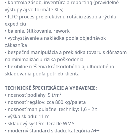
• kontrola zásob, inventúra a reporting (pravidelné
výstupy aj vo formáte XLS)
• FIFO proces pre efektívnu rotáciu zásob a rýchlu
expedíciu
• balenie, štítkovanie, rework
• vychystávanie a nakládka podľa objednávok
zákazníka
• bezpečná manipulácia a prekládka tovaru s dôrazom
na minimalizáciu rizika poškodenia
• flexibilné riešenia krátkodobého aj dlhodobého
skladovania podľa potrieb klienta
TECHNICKÉ ŠPECIFIKÁCIE A VYBAVENIE:
• nosnosť podlahy: 5 t/m²
• nosnosť regálov: cca 800 kg/paleta
• nosnosť manipulačnej techniky: 1,6 – 2 t
• výška skladu: 11 m
• skladový systém: Oracle WMS
• moderný štandard skladu: kategória A++