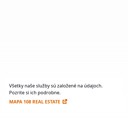
Počet priemyselných parkov
39
Celková plocha
2 075 458,88 m²
Vo výstavbe
71 237 m²
Budúca výstavba
984 563,3 m²
Voľné plochy na prenájom
307 170 m²
Všetky naše služby sú založené na údajoch.
Pozrite si ich podrobne.
MAPA 108 REAL ESTATE