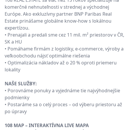
108 REAL ESTATE sa viac než 15 rokov špecializuje na
komerčné nehnuteľnosti v strednej a východnej
Európe. Ako exkluzívny partner BNP Paribas Real
Estate prinášame globálne know-how s lokálnou
expertízou.
• Prenajali a predali sme cez 11 mil. m² priestorov v ČR,
SK a HU
• Pomáhame firmám z logistiky, e-commerce, výroby a
veľkoobchodu nájsť optimálne riešenia
• Optimalizácia nákladov až o 20 % oproti priemeru
lokality
NAŠE SLUŽBY:
• Porovnáme ponuky a vyjednáme tie najvýhodnejšie
podmienky
• Postaráme sa o celý proces – od výberu priestoru až
po úpravy
108 MAP – INTERAKTÍVNA LIVE MAPA