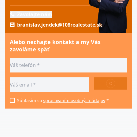
Zavolajte nám
branislav.jendek@108realestate.sk
Alebo nechajte kontakt a my Vás
zavoláme späť
ODOSLAŤ
Súhlasím so
spracovaním osobných údajov
*