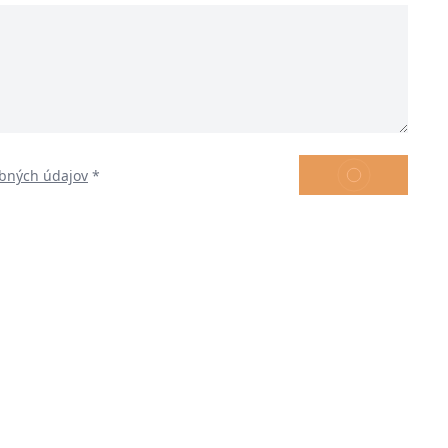
ODOSLAŤ
bných údajov
*