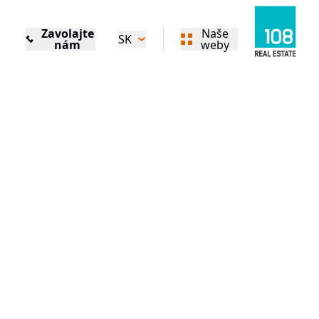
Zavolajte
Naše
SK
nám
weby