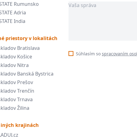
ESTATE Rumunsko
STATE Adria
STATE India
é priestory v lokalitách
kladov Bratislava
Súhlasím so
spracovaním oso
kladov Košice
kladov Nitra
kladov Banská Bystrica
kladov Prešov
kladov Trenčín
kladov Trnava
kladov Žilina
 iných krajinách
LADUJ.cz