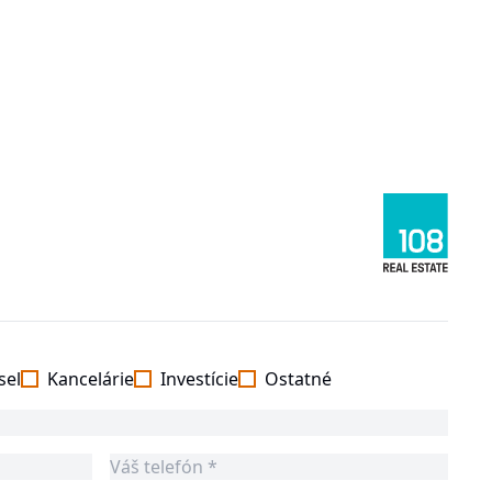
sel
Kancelárie
Investície
Ostatné