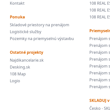
Kontakt
108 REAL 
108 REAL E
Ponuka
108 REAL E
Skladové priestory na prenájom
Priemyseln
Logistické služby
Pozemky na priemyselnú výstavbu
Prenájom s
Prenájom s
Ostatné projekty
Prenájom s
Prenájom s
Najdikancelarie.sk
Prenájom s
Desking.sk
Prenájom s
108 Map
Prenájom s
Logio
Prenájom s
SKLADUJ v
Česko - SK