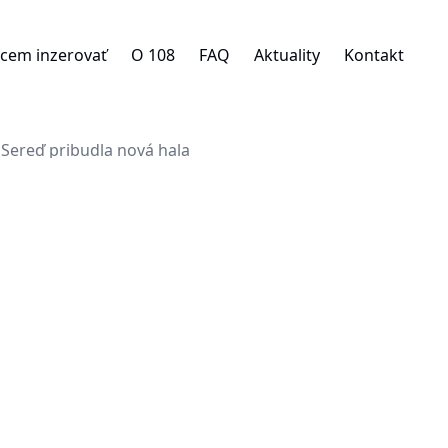
cem inzerovať
O 108
FAQ
Aktuality
Kontakt
Sereď pribudla nová hala