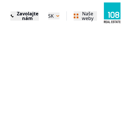
Zavolajte
Naše
SK
nám
weby