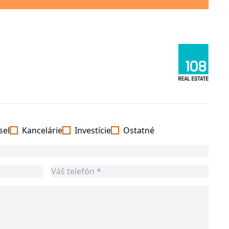
sel
Kancelárie
Investície
Ostatné