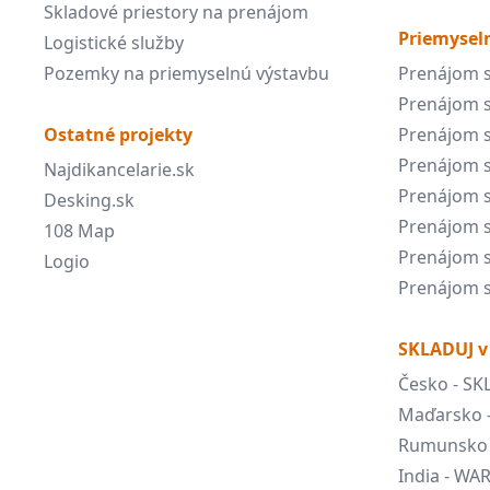
Skladové priestory na prenájom
Priemyseln
Logistické služby
Pozemky na priemyselnú výstavbu
Prenájom s
Prenájom s
Ostatné projekty
Prenájom s
Prenájom s
Najdikancelarie.sk
Prenájom s
Desking.sk
Prenájom s
108 Map
Prenájom s
Logio
Prenájom s
SKLADUJ v
Česko - SK
Maďarsko 
Rumunsko 
India - W