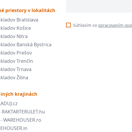
é priestory v lokalitách
kladov Bratislava
Súhlasím so
spracovaním oso
kladov Košice
kladov Nitra
kladov Banská Bystrica
kladov Prešov
kladov Trenčín
kladov Trnava
kladov Žilina
 iných krajinách
LADUJ.cz
- RAKTARTERULET.hu
- WAREHOUSER.ro
AREHOUSER.in